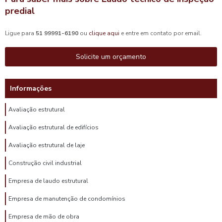
predial
Ligue para
51 99991-6190
ou
clique aqui
e entre em contato por email.
Solicite um orçamento
Informações
Avaliação estrutural
Avaliação estrutural de edifícios
Avaliação estrutural de laje
Construção civil industrial
Empresa de laudo estrutural
Empresa de manutenção de condomínios
Empresa de mão de obra