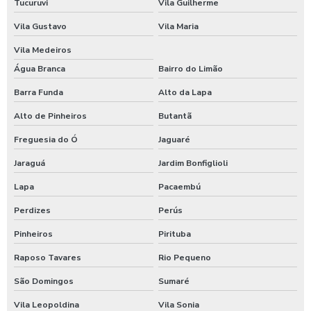
Tucuruvi
Vila Guilherme
Reparo industrial
Vila Gustavo
Vila Maria
Vila Medeiros
Água Branca
Bairro do Limão
Barra Funda
Alto da Lapa
Alto de Pinheiros
Butantã
Freguesia do Ó
Jaguaré
Jaraguá
Jardim Bonfiglioli
Lapa
Pacaembú
Perdizes
Perús
Pinheiros
Pirituba
Raposo Tavares
Rio Pequeno
São Domingos
Sumaré
Vila Leopoldina
Vila Sonia