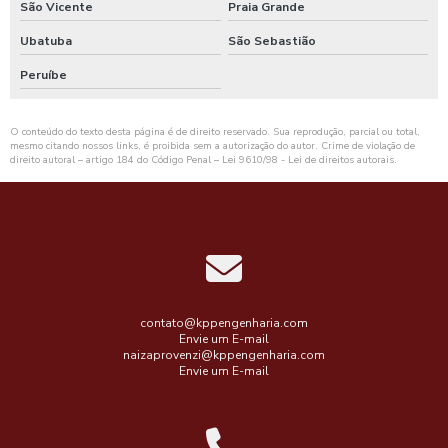
São Vicente
Praia Grande
Ubatuba
São Sebastião
Peruíbe
O conteúdo do texto desta página é de direito reservado. Sua reprodução, parcial ou total,
mesmo citando nossos links, é proibida sem a autorização do autor. Crime de violação de
direito autoral – artigo 184 do Código Penal –
Lei 9610/98 - Lei de direitos autorais
.
contato@kppengenharia.com
Envie um E-mail
naizaprovenzi@kppengenharia.com
Envie um E-mail