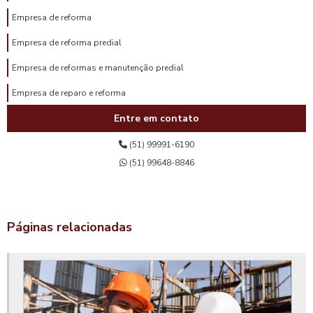
Empresa de reforma
Empresa de reforma predial
Empresa de reformas e manutenção predial
Empresa de reparo e reforma
Entre em contato
Empresa prestadora de serviços de reforma
Empresas de reformas prediais em porto alegre
(51) 99991-6190
(51) 99648-8846
Engenharia civil laudo estrutural
Execução de muro de contenção
Gerenciamento de obra custo
Páginas relacionadas
Gerenciamento de obras de construção civil
Gerenciamento de obras industriais
Impermeabilização de garagem subsolo