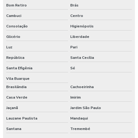
Bom Retiro
Brás
Obra civil industrial
Cambuci
Centro
Orçamento de laudo estrutural
Consolação
Higienópolis
Orçamento de obra industrial
Glicério
Liberdade
Orçamento de reforço estrutural
Luz
Pari
Preço laudo estrutural
República
Santa Cecília
Reforço de estrutura
Santa Efigênia
Sé
Reforço de estruturas concreto armado
Vila Buarque
Brasilândia
Cachoeirinha
Reforço estrutural
Casa Verde
Imirim
Reforço estrutural para laje
Jaçanã
Jardim São Paulo
Reforma estrutural condomínio
Lauzane Paulista
Mandaqui
Reformas de estruturas
Santana
Tremembé
Reparo de uma estrutura