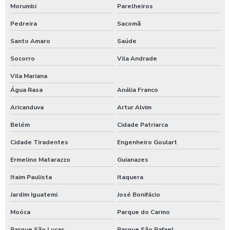
Morumbi
Parelheiros
Pedreira
Sacomã
Santo Amaro
Saúde
Socorro
Vila Andrade
Vila Mariana
Água Rasa
Anália Franco
Aricanduva
Artur Alvim
Belém
Cidade Patriarca
Cidade Tiradentes
Engenheiro Goulart
Ermelino Matarazzo
Guianazes
Itaim Paulista
Itaquera
Jardim Iguatemi
José Bonifácio
Moóca
Parque do Carmo
Parque São Lucas
Parque São Rafael