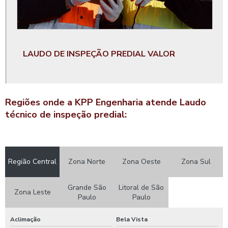
Laudo inspeção predial
Laudo pericial estrutural
Laudo técnico de avaliação estrutural
LAUDO DE INSPEÇÃO PREDIAL VALOR
Laudo técnico de inspeção predial
Laudo técnico de inspeção predial porto alegre
Laudo técnico de vistoria estrutural
Regiões onde a KPP Engenharia atende Laudo
técnico de inspeção predial:
Laudo vistoria estrutural
Laudo vistoria predial
Laudos técnicos engenharia
Região Central
Zona Norte
Zona Oeste
Zona Sul
Manutenção de condomínio
Grande São
Litoral de São
Manutenção e reforma de condomínios
Zona Leste
Paulo
Paulo
Mão de obra industrial
Aclimação
Bela Vista
Mão de obra para indústria