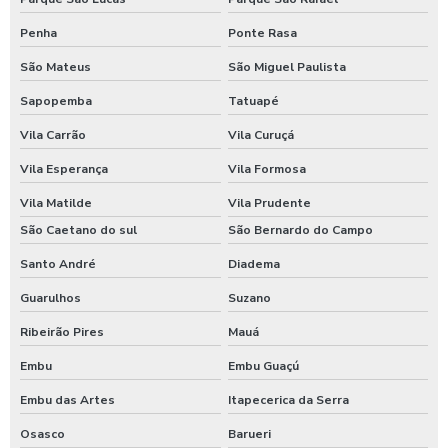
Penha
Ponte Rasa
São Mateus
São Miguel Paulista
Sapopemba
Tatuapé
Vila Carrão
Vila Curuçá
Vila Esperança
Vila Formosa
Vila Matilde
Vila Prudente
São Caetano do sul
São Bernardo do Campo
Santo André
Diadema
Guarulhos
Suzano
Ribeirão Pires
Mauá
Embu
Embu Guaçú
Embu das Artes
Itapecerica da Serra
Osasco
Barueri