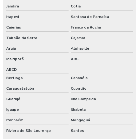
Jandira
Cotia
Itapevi
Santana de Parnaíba
Caierias
Franco da Rocha
Taboão da Serra
Cajamar
Arujá
Alphaville
Mairiporã
ABC
ABCD
Bertioga
Cananéia
Caraguatatuba
Cubatão
Guarujá
Ilha Comprida
Iguape
Ilhabela
Itanhaém
Mongaguá
Riviera de São Lourenço
Santos